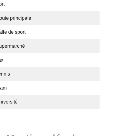
ort
oute principale
lle de sport
upermarché
axi
ennis
ram
niversité