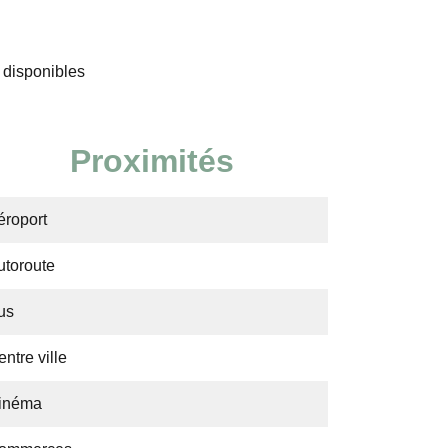
 disponibles
Proximités
éroport
utoroute
us
ntre ville
inéma