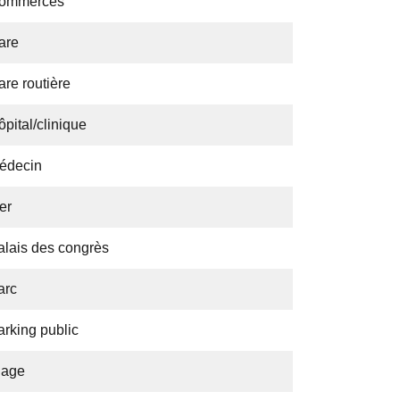
ommerces
are
are routière
pital/clinique
édecin
er
alais des congrès
arc
arking public
lage